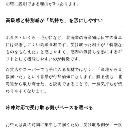
明確に説明できる理由が3つあります。
お問い合わせ
高級感と特別感が「気持ち」を形にしやすい
ログイン
出品ガイダンス
ホタテ・いくら・毛がになど、北海道の海産物は日常の食卓
には登場しにくい高級食材です。受け取った相手が「特別な
ものをもらえた」と感じやすく、感謝の気持ちを形にするギ
フトとして機能しやすいのが特徴です。
百貨店やスーパーでも手に入る食材ではなく、「産地から直
接届いた」という背景が付加価値になります。贈る側も「北
海道から取り寄せた」と説明できることで、一層気持ちが伝
わりやすくなります。
冷凍対応で受け取る側がペースを選べる
お中元は夏の時期に集中して届くため、受け取る側が「一度