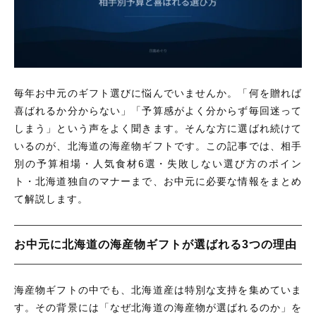
魚介類
肉類
その他
肉類
在庫あり
セール
調味料
調味料
並び順
野菜・果物・農作物
毎年お中元のギフト選びに悩んでいませんか。「何を贈れば
野菜・果物・農作物
喜ばれるか分からない」「予算感がよく分からず毎回迷って
しまう」という声をよく聞きます。そんな方に選ばれ続けて
新着商品
いるのが、北海道の海産物ギフトです。この記事では、相手
別の予算相場・人気食材6選・失敗しない選び方のポイン
定期購入商品
ト・北海道独自のマナーまで、お中元に必要な情報をまとめ
て解説します。
お中元に北海道の海産物ギフトが選ばれる3つの理由
お知らせ
協賛企業の紹介
海産物ギフトの中でも、北海道産は特別な支持を集めていま
す。その背景には「なぜ北海道の海産物が選ばれるのか」を
ご利用ガイド