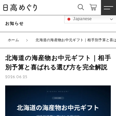
キーワード検索
Japanese
ログイン / 会員登録
お知らせ
すべて
お気に入り
ホーム
北海道の海産物お中元ギフト｜相手別予算と喜
こだわり検索
スイーツ
北海道の海産物お中元ギフト｜相手
親カテゴリ
乳製品
別予算と喜ばれる選び方を完全解説
すべての商品
2026.06.25
スイーツ
加工品
子カテゴリ
乳製品
米・パン
加工品
価格帯
魚介類
米・パン
～