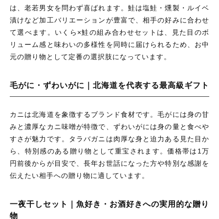
は、老若男女を問わず喜ばれます。鮭は塩鮭・燻製・ルイベ
漬けなど加工バリエーションが豊富で、相手の好みに合わせ
て選べます。いくら×鮭の組み合わせセットは、見た目のボ
リューム感と味わいの多様性を同時に届けられるため、お中
元の贈り物として定番の選択肢になっています。
毛がに・ずわいがに｜北海道を代表する最高級ギフト
カニは北海道を象徴するブランド食材です。毛がには身の甘
みと濃厚なカニ味噌が特徴で、ずわいがには身の量と食べや
すさが魅力です。タラバガニは肉厚な身と迫力ある見た目か
ら、特別感のある贈り物として重宝されます。価格帯は1万
円前後からが目安で、長年お世話になった方や特別な感謝を
伝えたい相手への贈り物に適しています。
一夜干しセット｜魚好き・お酒好きへの実用的な贈り
物