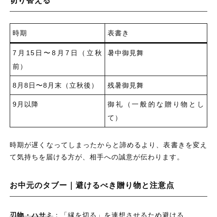
切り替える
時期
表書き
7月15日〜8月7日（立秋
暑中御見舞
前）
8月8日〜8月末（立秋後）
残暑御見舞
9月以降
御礼（一般的な贈り物とし
て）
時期が遅くなってしまったからと諦めるより、表書きを変え
て気持ちを届ける方が、相手への誠意が伝わります。
お中元のタブー｜避けるべき贈り物と注意点
刃物・ハサミ
：「縁を切る」を連想させるため避ける