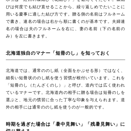
びは何度でも結び直せることから、繰り返しめでたいことに
用いる慶事に適した結び方です。贈る側の名前はフルネーム
で書き、連名の場合は右から順に書くのが基本です。夫婦連
名の場合は夫のフルネームを右に、妻の名前（下の名前の
み）を左に書きます。
北海道独自のマナー「短冊のし」を知っておく
北海道では、通常ののし紙（全面をかぶせる形）ではなく、
細長い短冊状ののし紙を使う習慣が根付いています。これを
「短冊のし（たんざくのし）」と呼び、道内では広く使われ
ているマナーです。北海道内の相手に贈る場合は短冊のしを
選ぶと、地元の慣習に合った丁寧な印象を与えられます。道
外の相手には通常ののし紙を使うのが一般的です。
時期を過ぎた場合は「暑中見舞い」「残暑見舞い」に