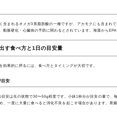
多く含まれるオメガ3系脂肪酸の一種ですが、アカモクにも含まれ
、動脈硬化・心臓病の予防に関わるとされています。海藻からEP
出す食べ方と1日の目安量
を効果的に摂るには、食べ方とタイミングが大切です。
が目安
の目安は生の状態で30〜50g程度です。小鉢1杯分が目安の量で
め、一度に大量に食べると消化不良を起こす場合があります。胃