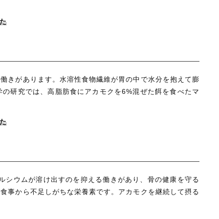
た
ぐ働きがあります。水溶性食物繊維が胃の中で水分を抱えて膨
学の研究では、高脂肪食にアカモクを6%混ぜた餌を食べたマ
た
カルシウムが溶け出すのを抑える働きがあり、骨の健康を守る
の食事から不足しがちな栄養素です。アカモクを継続して摂る