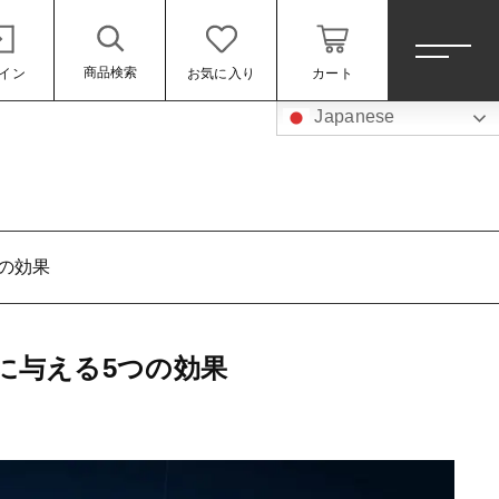
商品検索
イン
お気に入り
カート
Japanese
ホーム
すべての商品
の効果
スイーツ
乳製品
に与える5つの効果
加工品
米・パン
魚介類
ール