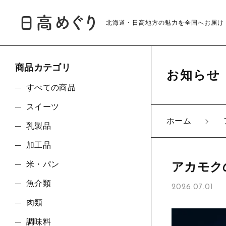
北海道・日高地方の魅力を全国へお届け
商品カテゴリ
お知らせ
すべての商品
スイーツ
ホーム
乳製品
親カテゴリ
加工品
米・パン
アカモク
魚介類
2026.07.01
価格帯
肉類
調味料
～